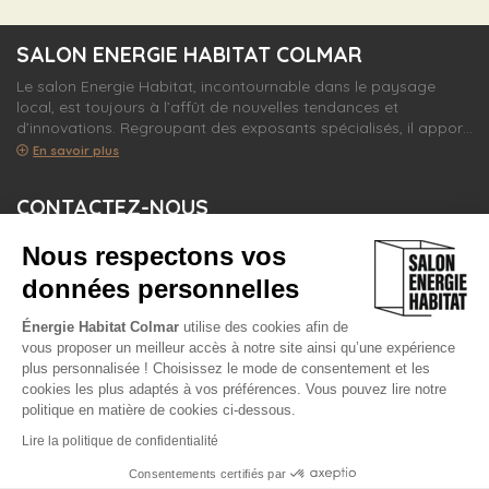
SALON ENERGIE HABITAT COLMAR
Le salon Energie Habitat, incontournable dans le paysage
local, est toujours à l’affût de nouvelles tendances et
d’innovations. Regroupant des exposants spécialisés, il appor…
En savoir plus
CONTACTEZ-NOUS
SA Colmar Expo
Nous respectons vos
Avenue de la Foire aux Vins
68000 COLMAR
données personnelles
0390505050
Par e-mail
Énergie Habitat Colmar
utilise des cookies afin de
vous proposer un meilleur accès à notre site ainsi qu’une expérience
SUIVEZ-NOUS
plus personnalisée ! Choisissez le mode de consentement et les
cookies les plus adaptés à vos préférences. Vous pouvez lire notre
politique en matière de cookies ci-dessous.
Lire la politique de confidentialité
© 2026 www.energiehabitat-colmar.com -
Mentions légales
Politique de
Consentements certifiés par
confidentialité
Cookies
Plan du site
Accessibilité : partiellement conforme